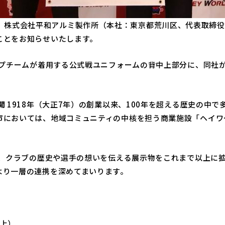
、このたび、株式会社平和アルミ製作所（本社：東京都荒川区、代表取締
ことをお知らせいたします。
プチームが着用する公式戦ユニフォームの背中上部分に、同社が運営
開
1918年（大正7年）の創業以来、100年を超える歴史の中
おいては、地域コミュニティの中核を担う商業施設「ヘイワールド!
て、クラブの歴史や選手の想いを伝える展示物をこれまで以上に
より一層の連携を深めてまいります。
中上）